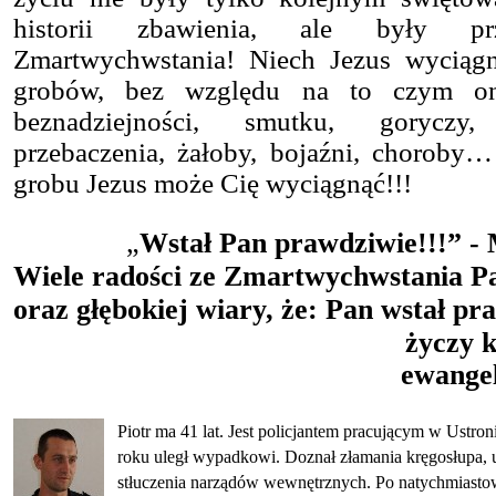
historii zbawienia, ale były pr
Zmartwychwstania! Niech Jezus wyciąg
grobów, bez względu na to czym o
beznadziejności, smutku, goryczy
przebaczenia, żałoby, bojaźni, choroby
grobu Jezus może Cię wyciągnąć!!!
„
Wstał Pan prawdziwie!!!” - 
Wiele radości ze Zmartwychwstania
oraz głębokiej wiary, że:
Pan wstał pra
życzy 
ewangel
Piotr ma 41 lat. Jest policjantem pracującym w Ustro
roku uległ wypadkowi.
Doznał złamania kręgosłupa, 
stłuczenia narządów wewnętrznych.
Po natychmiastow