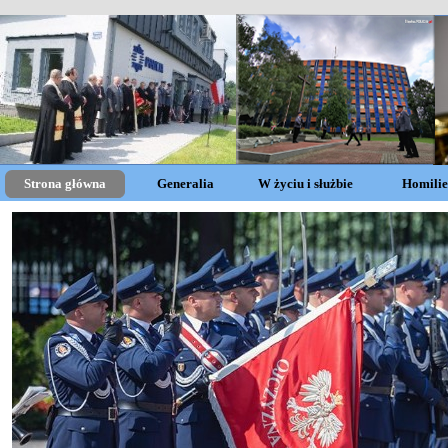
Strona główna
Generalia
W życiu i służbie
Homilie