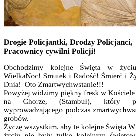
Drogie Policjantki, Drodzy Policjanci,
Pracownicy cywilni Policji!
Obchodzimy kolejne Święta w życiu
WielkaNoc! Smutek i Radość! Śmierć i Ży
Dnia! Oto Zmartwychwstanie!!!
Powyżej widzimy piękny
fresk w Kościele
na Chorze, (Stambuł), który pr
wyprowadzającego
podczas zmartwychwst
grobów.
Życzę wszystkim, aby te kolejne Święta 
życiu nie były tylko kolejnym święto