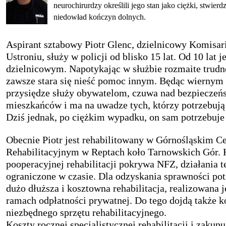
neurochirurdzy określili jego stan jako ciężki, stwierd
niedowład kończyn dolnych.
Aspirant sztabowy Piotr Glenc, dzielnicowy Komisari
Ustroniu, służy w policji od blisko 15 lat. Od 10 lat je
dzielnicowym. Napotykając w służbie rozmaite trudne
zawsze stara się nieść pomoc innym. Będąc wiernym 
przysiędze służy obywatelom, czuwa nad bezpiecze
mieszkańców i ma na uwadze tych, którzy potrzebują
Dziś jednak, po ciężkim wypadku, on sam potrzebuj
Obecnie Piotr jest rehabilitowany w Górnośląskim C
Rehabilitacyjnym w Reptach koło Tarnowskich Gór. K
pooperacyjnej rehabilitacji pokrywa NFZ, działania t
ograniczone w czasie. Dla odzyskania sprawności pot
dużo dłuższa i kosztowna rehabilitacja, realizowana 
ramach odpłatności prywatnej. Do tego dojdą także k
niezbędnego sprzętu rehabilitacyjnego.
Koszty rocznej specjalistycznej rehabilitacji i zakup