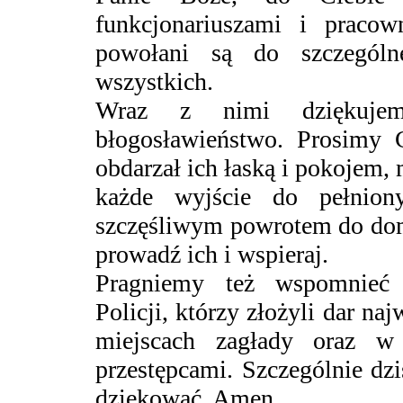
funkcjonariuszami i pracow
powołani są do szczególn
wszystkich.
Wraz z nimi dziękuje
błogosławieństwo. Prosimy 
obdarzał ich łaską i pokojem, 
każde wyjście do pełnion
szczęśliwym powrotem do domu
prowadź ich i wspieraj.
Pragniemy też wspomnieć d
Policji, którzy złożyli dar na
miejscach zagłady oraz w
przestępcami. Szczególnie dz
dziękować. Amen.